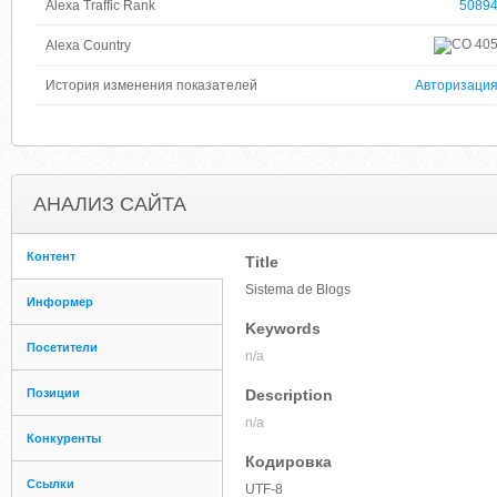
Alexa Traffic Rank
5089
40
Alexa Country
История изменения показателей
Авторизаци
АНАЛИЗ САЙТА
Контент
Title
Sistema de Blogs
Информер
Keywords
Посетители
n/a
Позиции
Description
n/a
Конкуренты
Кодировка
Ссылки
UTF-8