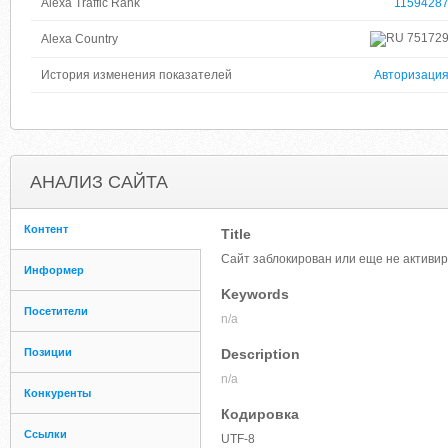
Alexa Traffic Rank
1159428
75172
Alexa Country
История изменения показателей
Авторизаци
АНАЛИЗ САЙТА
Контент
Title
Сайт заблокирован или еще не активи
Информер
Keywords
Посетители
n/a
Позиции
Description
n/a
Конкуренты
Кодировка
Ссылки
UTF-8