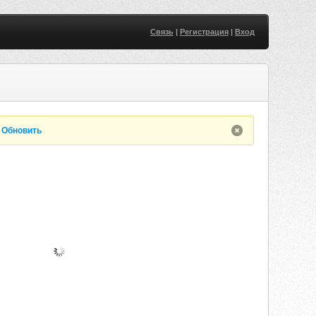
Связь
|
Регистрация
|
Вход
.
Обновить