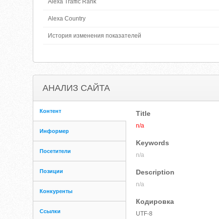
Alexa Traffic Rank
Alexa Country
История изменения показателей
АНАЛИЗ САЙТА
Контент
Title
n/a
Информер
Keywords
Посетители
n/a
Позиции
Description
n/a
Конкуренты
Кодировка
Ссылки
UTF-8