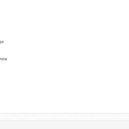
це
елов