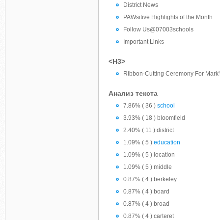
District News
PAWsitive Highlights of the Month
Follow Us@07003schools
Important Links
<H3>
Ribbon-Cutting Ceremony For Mark'
Анализ текста
7.86% ( 36 )
school
3.93% ( 18 ) bloomfield
2.40% ( 11 ) district
1.09% ( 5 )
education
1.09% ( 5 ) location
1.09% ( 5 ) middle
0.87% ( 4 ) berkeley
0.87% ( 4 ) board
0.87% ( 4 ) broad
0.87% ( 4 ) carteret