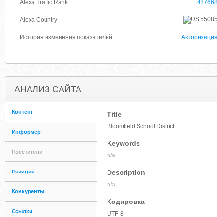
Alexa Traffic Rank
48766
5508
Alexa Country
История изменения показателей
Авторизаци
АНАЛИЗ САЙТА
Контент
Title
Bloomfield School District
Информер
Keywords
Посетители
n/a
Позиции
Description
n/a
Конкуренты
Кодировка
Ссылки
UTF-8