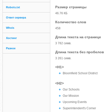
Размер страницы
Robots.txt
46.76 КБ
Ответ сервера
Количество слов
Whois
458
Длина текста на странице
Хостинг
3 782 симв.
Разное
Длина текста без пробелов
3 261 симв.
<H1>
Bloomfield School District
<H2>
Our Schools
Our Mission
Upcoming Events
Superintendent's Corner