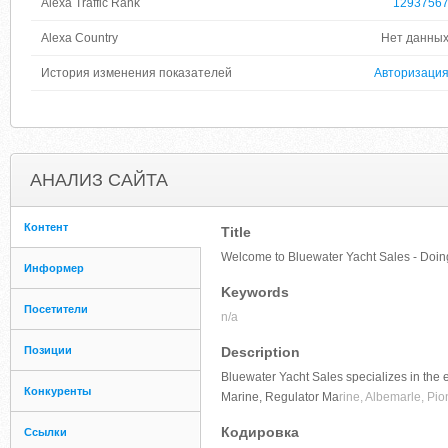
Alexa Traffic Rank
1293756
Alexa Country
Нет данны
История изменения показателей
Авторизаци
АНАЛИЗ САЙТА
Контент
Title
Welcome to Bluewater Yacht Sales - Doi
Информер
Keywords
Посетители
n/a
Позиции
Description
Bluewater Yacht Sales specializes in the 
Конкуренты
Marine, Regulator Ma
rine, Albemarle, Pi
Кодировка
Ссылки