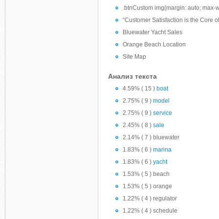
.btnCustom img{margin: auto; max-wi
“Customer Satisfaction is the Core o
Bluewater Yacht Sales
Orange Beach Location
Site Map
Анализ текста
4.59% ( 15 )
boat
2.75% ( 9 )
model
2.75% ( 9 )
service
2.45% ( 8 )
sale
2.14% ( 7 ) bluewater
1.83% ( 6 )
marina
1.83% ( 6 )
yacht
1.53% ( 5 ) beach
1.53% ( 5 ) orange
1.22% ( 4 ) regulator
1.22% ( 4 ) schedule