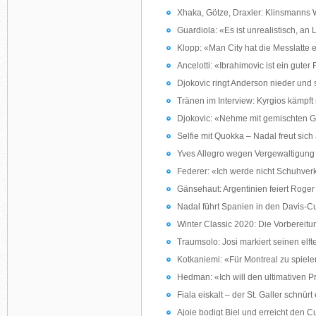
Xhaka, Götze, Draxler: Klinsmanns 
Guardiola: «Es ist unrealistisch, an
Klopp: «Man City hat die Messlatte 
Ancelotti: «Ibrahimovic ist ein guter
Djokovic ringt Anderson nieder und 
Tränen im Interview: Kyrgios kämpft
Djokovic: «Nehme mit gemischten Ge
Selfie mit Quokka – Nadal freut sic
Yves Allegro wegen Vergewaltigung 
Federer: «Ich werde nicht Schuhverk
Gänsehaut: Argentinien feiert Roger
Nadal führt Spanien in den Davis-C
Winter Classic 2020: Die Vorbereit
Traumsolo: Josi markiert seinen elft
Kotkaniemi: «Für Montreal zu spielen
Hedman: «Ich will den ultimativen 
Fiala eiskalt – der St. Galler schnü
Ajoie bodigt Biel und erreicht den C