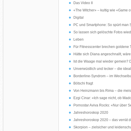
Das Video II
«The Witcher» – kultig wie «Game of
Digital
PC und Smartphone: So spürt man S
So lassen sich gelöschte Fotos wied
Leben
Für Fitnesscenter brechen goldene 
Hätte sich Diana angeschnallt, wär
Ist die Waage mal wieder gemein? Dan
Unverwüstlich und lecker – die ideal
Borderline-Syndrom – im Wechselba
Bötschi fragt
Von Heinzmann bis Rima – die meis
Ezgi Cinar: «Ich sage nicht, ob Mado
Pornostar Aviva Rocks: «Nur über Se
Jahreshoroskop 2020
Jahreshoroskop 2020 – das verrät de
Skorpion – zielsicher und leidenscha