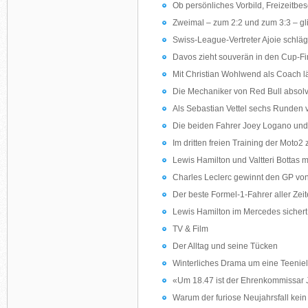
Ob persönliches Vorbild, Freizeitbes
Zweimal – zum 2:2 und zum 3:3 – glic
Swiss-League-Vertreter Ajoie schlägt
Davos zieht souverän in den Cup-Fin
Mit Christian Wohlwend als Coach 
Die Mechaniker von Red Bull absolv
Als Sebastian Vettel sechs Runden 
Die beiden Fahrer Joey Logano und 
Im dritten freien Training der Moto2
Lewis Hamilton und Valtteri Bottas 
Charles Leclerc gewinnt den GP von It
Der beste Formel-1-Fahrer aller Zei
Lewis Hamilton im Mercedes sichert 
TV & Film
Der Alltag und seine Tücken
Winterliches Drama um eine Teenie
«Um 18.47 ist der Ehrenkommissar 
Warum der furiose Neujahrsfall kei