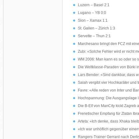
Luzern – Basel 2:1
Lugano – YB 0:0
Sion – Xamax 1:1
St. Gallen – Zürich 1:3
Servette – Thun 2:1
Marchesano bringt den FCZ mit ein
Zubi: «Solche Fehler wird er nicht
WM 2006: Man kann es so oder so se
Die Weltklasse-Paraden von Bürki i
Lars Bender: «Sind dankbar, dass 
Salah vergibt vier Hochkaräter und 
Favre: «Alle reden von Inter und Bar
Hochspannung: Die Ausgangslage i
Die B-Elf von ManCity kickt Zagreb
Frenetischer Empfang für Zlatan Ibr
Arteta: «Ich denke, dass Xhaka blei
«Ich war unhöflich gegenüber einem
Rangers-Trainer Gerrard nach Der