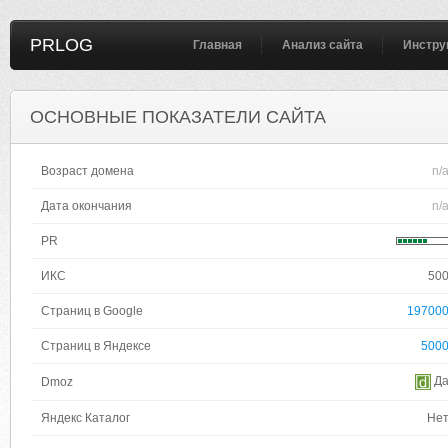
PRLOG
Главная
Анализ сайта
Инстру
ОСНОВНЫЕ ПОКАЗАТЕЛИ САЙТА
Возраст домена
n/
Дата окончания
n/
PR
ИКС
50
Страниц в Google
19700
Страниц в Яндексе
500
Д
Dmoz
Яндекс Каталог
Не