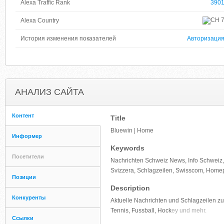
Alexa Traffic Rank
390
Alexa Country
История изменения показателей
Авторизаци
АНАЛИЗ САЙТА
Контент
Title
Bluewin | Home
Информер
Keywords
Посетители
Nachrichten Schweiz News, Info Schweiz,
Svizzera, Schlagzeilen, Swisscom, Homepa
Позиции
Description
Конкуренты
Aktuelle Nachrichten und Schlagzeilen zu 
Tennis, Fussball, Hock
ey und mehr.
Ссылки