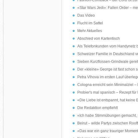
Fashion-Comback – der Cord ist zu
«Star Wars Jedi»: Fallen Order – m
Das Video
Flucht im Sattel
Mehr Aktuelles
Abschied von Kartentisch
Als Telefonkunden vom Handynetz b
Schweizer Familie in Deutschland ve
Sieben Kurzflossen-Grindwale geret
Der «kleine» George ist fast schon 
Petra Vlhova im ersten Lauf überle
Cologna erreicht sein Minimalziel – 
Probier's mal spanisch – Rezept fü
«Die Liebe ist entspannt, hat keine 
Die Redaktion empfiehlt
«Ich habe Stimmübungen gemacht, 
Beirut – wilde Partys zwischen Roo
«Das war ein ganz trauriger Momen