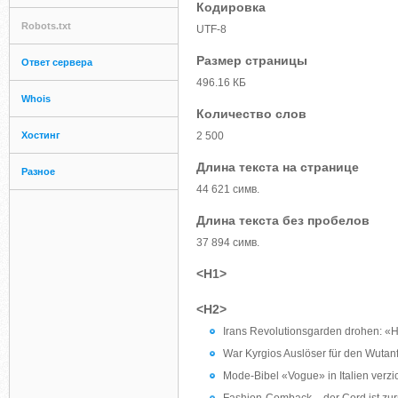
Кодировка
Robots.txt
UTF-8
Размер страницы
Ответ сервера
496.16 КБ
Whois
Количество слов
Хостинг
2 500
Длина текста на странице
Разное
44 621 симв.
Длина текста без пробелов
37 894 симв.
<H1>
<H2>
Irans Revolutionsgarden drohen: «
War Kyrgios Auslöser für den Wutanf
Mode-Bibel «Vogue» in Italien verzic