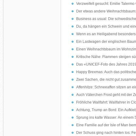
Verzweifelt gesucht: Emilie Talermo 
Der etwas andere Weihnachtsbaum: A
Business as usual: Die schwedische 
Du, da hängen ein Schwein und eine 
Wenn es an Heiligabend besonders 
Ein Lastwagen der englischen Baumar
Einen Weihnachtsbaum im Wohnzimmer
Kritische Nähe: Flammen steigen s
Das «UNICEF-Foto des Jahres 2019»
Happy Brexmas: Auch das politische
Zwei Sachen, die nicht gut zusammen
Affenhitze: Schneeaffen sitzen an ei
Auch Väterchen Frost geht mit der Ze
Fröhliche Wallfahrt: Wallfahrer in C
Achtung, Trump an Bord: Ein Aufkleb
Sprung ins kalte Wasser: An einem St
Eine Familie auf der Isle of Man bem
Der Schuss ging nach hinten los: F