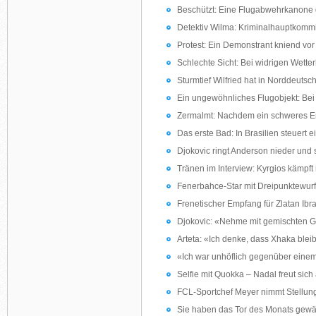
Beschützt: Eine Flugabwehrkanone de
Detektiv Wilma: Kriminalhauptkommiss
Protest: Ein Demonstrant kniend vor
Schlechte Sicht: Bei widrigen Wette
Sturmtief Wilfried hat in Norddeutsc
Ein ungewöhnliches Flugobjekt: Bei
Zermalmt: Nachdem ein schweres Erd
Das erste Bad: In Brasilien steuert 
Djokovic ringt Anderson nieder und 
Tränen im Interview: Kyrgios kämpft
Fenerbahce-Star mit Dreipunktewurf
Frenetischer Empfang für Zlatan Ibr
Djokovic: «Nehme mit gemischten Ge
Arteta: «Ich denke, dass Xhaka blei
«Ich war unhöflich gegenüber einem
Selfie mit Quokka – Nadal freut sic
FCL-Sportchef Meyer nimmt Stellung
Sie haben das Tor des Monats gewä