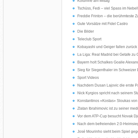
Kolumne am Mittag
Tschüss, Fedi – viel Spass im Nebel
Freddie Frinton – die berühmteste Z
Gute Vorsätze mit Fidel Castro
Die Bilder
Teleclub Sport
Kobayashi und Geiger fallen zurüc
La Liga: Real Madrid bei Getafe zu 
Bayern holt Schalkes Goalie Alexan
Sieg für Siegenthaler im Schweizer 
Sport Videos
Nachdem Dusan Lajovic die erste Par
Nick Kyrgios spricht nach seinem St
Konstantinos «Kostas» Sloukas von 
Zlatan Ibrahimovic ist zu seiner med
Vor dem ATP-Cup besucht Novak Djok
Nach dem befreienden 2:0-Heimsieg 
José Mourinho sieht beim Spiel gege