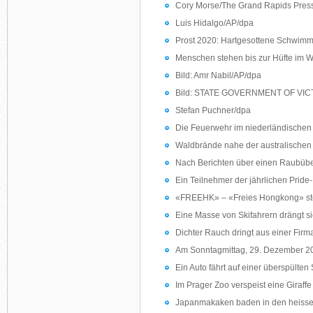
Cory Morse/The Grand Rapids Press
Luis Hidalgo/AP/dpa
Prost 2020: Hartgesottene Schwimme
Menschen stehen bis zur Hüfte im Wa
Bild: Amr Nabil/AP/dpa
Bild: STATE GOVERNMENT OF VIC
Stefan Puchner/dpa
Die Feuerwehr im niederländischen D
Waldbrände nahe der australischen K
Nach Berichten über einen Raubüberf
Ein Teilnehmer der jährlichen Prid
«FREEHK» – «Freies Hongkong» steh
Eine Masse von Skifahrern drängt si
Dichter Rauch dringt aus einer Firma
Am Sonntagmittag, 29. Dezember 2019,
Ein Auto fährt auf einer überspülten
Im Prager Zoo verspeist eine Giraf
Japanmakaken baden in den heissen