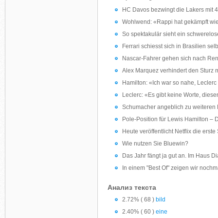
HC Davos bezwingt die Lakers mit 4
Wohlwend: «Rappi hat gekämpft wie 
So spektakulär sieht ein schwerelo
Ferrari schiesst sich in Brasilien sel
Nascar-Fahrer gehen sich nach Ren
Alex Marquez verhindert den Sturz m
Hamilton: «Ich war so nahe, Lecler
Leclerc: «Es gibt keine Worte, dies
Schumacher angeblich zu weiteren 
Pole-Position für Lewis Hamilton – D
Heute veröffentlicht Netflix die erste
Wie nutzen Sie Bluewin?
Das Jahr fängt ja gut an. Im Haus 
In einem "Best Of" zeigen wir nochma
Анализ текста
2.72% ( 68 )
bild
2.40% ( 60 )
eine