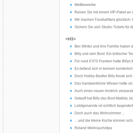
Wettbewerbe
Reisen Sie mit einem VIP-Paket an 
Wir machen Fussballfans glücklich:
Sichern Sie sich Studio-Tickets für
<H3>
Bec Winter und ihre Familie haben di
Billy und sein Boot: Ein britischer T
Für rund 6'370 Franken hatte Billys 
Es befand sich in keinem sonderlich
Doch Hobby-Bastler Billy freute sic
Das handwerkliche Wissen hatte sich
Auch einen neuen Anstrich verpasst
Getauft hat Billy das Boot Matilda J
Letztgenannte ist sichtlich begeister
Doch auch das Wohnzimmer ...
... und die kleine Küche können sic
Roland Weihrauch/dpa