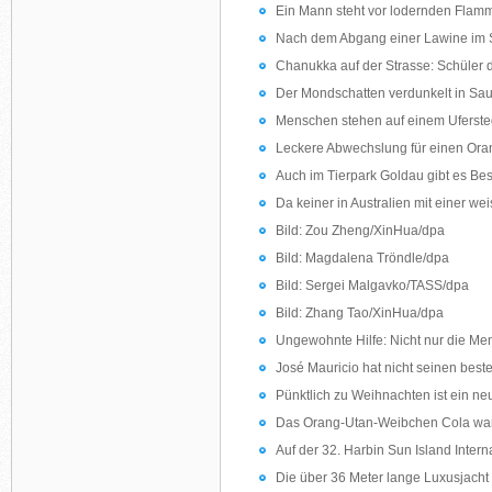
Ein Mann steht vor lodernden Flamm
Nach dem Abgang einer Lawine im S
Chanukka auf der Strasse: Schüler d
Der Mondschatten verdunkelt in Sau
Menschen stehen auf einem Ufersteg
Leckere Abwechslung für einen Oran
Auch im Tierpark Goldau gibt es Besch
Da keiner in Australien mit einer we
Bild: Zou Zheng/XinHua/dpa
Bild: Magdalena Tröndle/dpa
Bild: Sergei Malgavko/TASS/dpa
Bild: Zhang Tao/XinHua/dpa
Ungewohnte Hilfe: Nicht nur die Men
José Mauricio hat nicht seinen best
Pünktlich zu Weihnachten ist ein ne
Das Orang-Utan-Weibchen Cola wartet
Auf der 32. Harbin Sun Island Interna
Die über 36 Meter lange Luxusjacht 