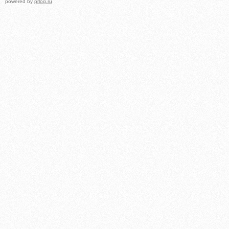
powered by
prlog.ru