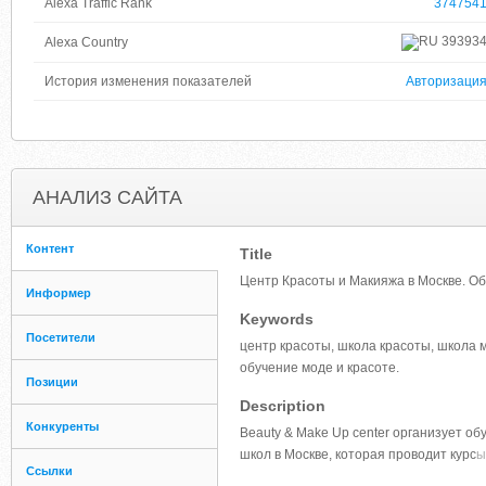
Alexa Traffic Rank
374754
39393
Alexa Country
История изменения показателей
Авторизаци
АНАЛИЗ САЙТА
Контент
Title
Центр Красоты и Макияжа в Москве. О
Информер
Keywords
Посетители
центр красоты, школа красоты, школа м
обучение моде и красоте.
Позиции
Description
Конкуренты
Beauty & Make Up center организует о
школ в Москве, которая проводит курс
ы
Ссылки