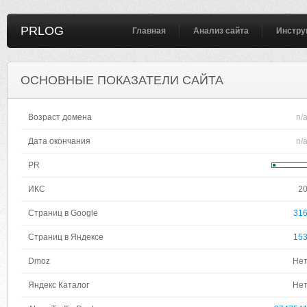
PRLOG
Главная
Анализ сайта
Инстру
ОСНОВНЫЕ ПОКАЗАТЕЛИ САЙТА
Возраст домена
n/
Дата окончания
n/
PR
ИКС
2
Страниц в Google
31
Страниц в Яндексе
15
Dmoz
Не
Яндекс Каталог
Не