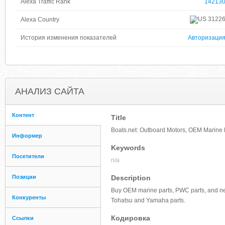
Alexa Traffic Rank
14213
3122
Alexa Country
История изменения показателей
Авторизаци
АНАЛИЗ САЙТА
Контент
Title
Boats.net: Outboard Motors, OEM Marine P
Информер
Keywords
Посетители
n/a
Позиции
Description
Buy OEM marine parts, PWC parts, and new
Конкуренты
Tohatsu and Yamaha parts.
Кодировка
Ссылки