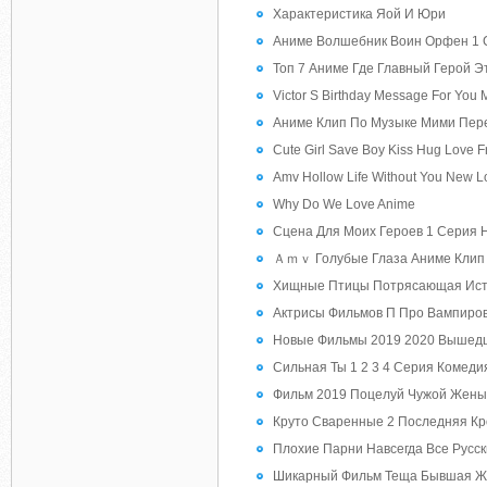
Характеристика Яой И Юри
Аниме Волшебник Воин Орфен 1 
Топ 7 Аниме Где Главный Герой 
Victor S Birthday Message For You
Аниме Клип По Музыке Мими Пер
Cute Girl Save Boy Kiss Hug Love F
Amv Hollow Life Without You New 
Why Do We Love Anime
Сцена Для Моих Героев 1 Серия 
Ａｍｖ Голубые Глаза Аниме Клип
Хищные Птицы Потрясающая Исто
Актрисы Фильмов П Про Вампиров
Новые Фильмы 2019 2020 Вышедш
Сильная Ты 1 2 3 4 Серия Комед
Фильм 2019 Поцелуй Чужой Жены
Круто Сваренные 2 Последняя К
Плохие Парни Навсегда Все Русс
Шикарный Фильм Теща Бывшая Же