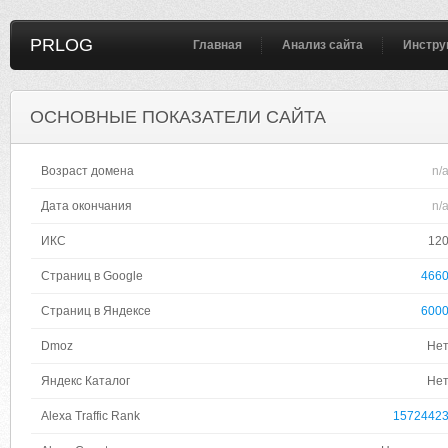
PRLOG
Главная
Анализ сайта
Инстру
ОСНОВНЫЕ ПОКАЗАТЕЛИ САЙТА
Возраст домена
n/
Дата окончания
n/
ИКС
12
Страниц в Google
466
Страниц в Яндексе
600
Dmoz
Не
Яндекс Каталог
Не
Alexa Traffic Rank
1572442