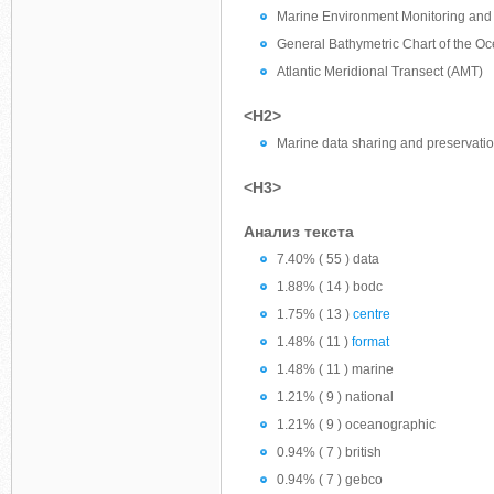
Marine Environment Monitoring an
General Bathymetric Chart of the 
Atlantic Meridional Transect (AMT)
<H2>
Marine data sharing and preservati
<H3>
Анализ текста
7.40% ( 55 ) data
1.88% ( 14 ) bodc
1.75% ( 13 )
centre
1.48% ( 11 )
format
1.48% ( 11 ) marine
1.21% ( 9 ) national
1.21% ( 9 ) oceanographic
0.94% ( 7 ) british
0.94% ( 7 ) gebco