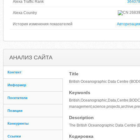
Alexa Traffic Rank
36407
2683
Alexa Country
История изменения показателей
Авторизаци
АНАЛИЗ САЙТА
Контент
Title
British Oceanographic Data Centre (BOD
Информер
Keywords
Посетители
British,Oceanographic,Data,Centre,BOD
management,science,projects,archive,pres
Позиции
Description
Конкуренты
The British Oceanographic Data Centre (BO
Кодировка
Ссылки