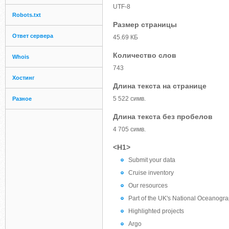
UTF-8
Robots.txt
Размер страницы
Ответ сервера
45.69 КБ
Количество слов
Whois
743
Хостинг
Длина текста на странице
5 522 симв.
Разное
Длина текста без пробелов
4 705 симв.
<H1>
Submit your data
Cruise inventory
Our resources
Part of the UK's National Oceanogra
Highlighted projects
Argo