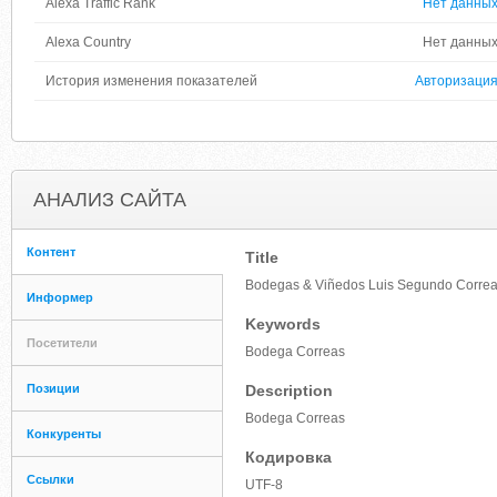
Alexa Traffic Rank
Нет данны
Alexa Country
Нет данны
История изменения показателей
Авторизаци
АНАЛИЗ САЙТА
Контент
Title
Bodegas & Viñedos Luis Segundo Corre
Информер
Keywords
Посетители
Bodega Correas
Позиции
Description
Bodega Correas
Конкуренты
Кодировка
Ссылки
UTF-8