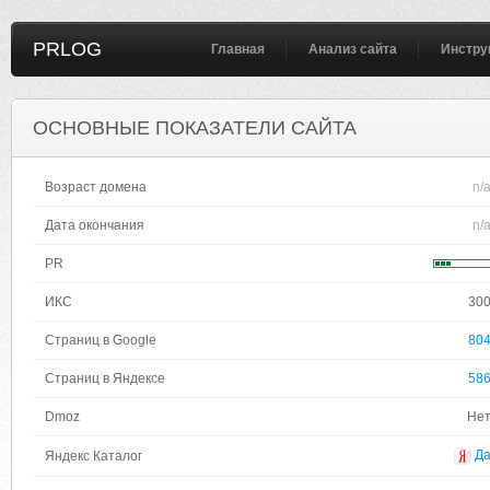
PRLOG
Главная
Анализ сайта
Инстру
ОСНОВНЫЕ ПОКАЗАТЕЛИ САЙТА
Возраст домена
n/
Дата окончания
n/
PR
ИКС
30
Страниц в Google
80
Страниц в Яндексе
58
Dmoz
Не
Д
Яндекс Каталог