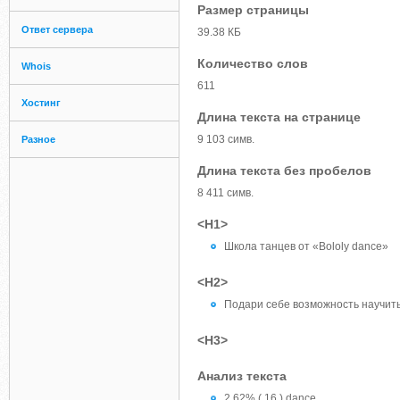
Размер страницы
Ответ сервера
39.38 КБ
Количество слов
Whois
611
Хостинг
Длина текста на странице
9 103 симв.
Разное
Длина текста без пробелов
8 411 симв.
<H1>
Школа танцев от «Bololy dance»
<H2>
Подари себе возможность научит
<H3>
Анализ текста
2.62% ( 16 ) dance