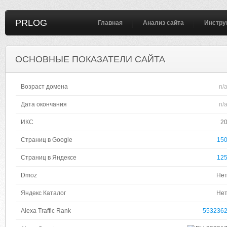
PRLOG
Главная
Анализ сайта
Инстру
ОСНОВНЫЕ ПОКАЗАТЕЛИ САЙТА
Возраст домена
n/
Дата окончания
n/
ИКС
2
Страниц в Google
15
Страниц в Яндексе
12
Dmoz
Не
Яндекс Каталог
Не
Alexa Traffic Rank
553236