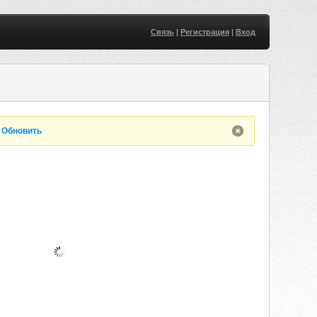
Связь
|
Регистрация
|
Вход
.
Обновить