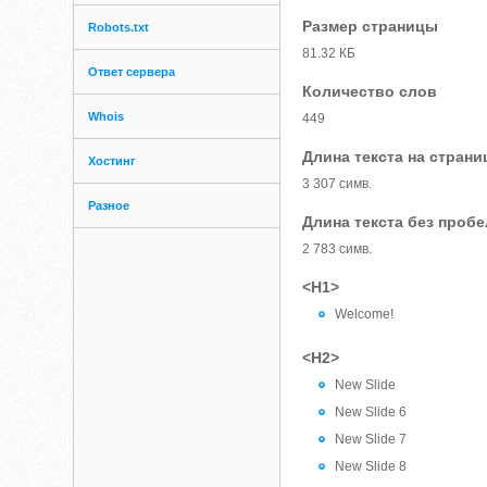
Размер страницы
Robots.txt
81.32 КБ
Ответ сервера
Количество слов
Whois
449
Длина текста на страни
Хостинг
3 307 симв.
Разное
Длина текста без проб
2 783 симв.
<H1>
Welcome!
<H2>
New Slide
New Slide 6
New Slide 7
New Slide 8