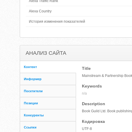
Alexa Traffic Rank
Alexa Country
История изменения показателей
АНАЛИЗ САЙТА
Контент
Title
Mainstream & Partnership Book
Информер
Keywords
Посетители
n/a
Позиции
Description
Book Guild Ltd. Book publishing 
Конкуренты
Кодировка
Ссылки
UTF-8