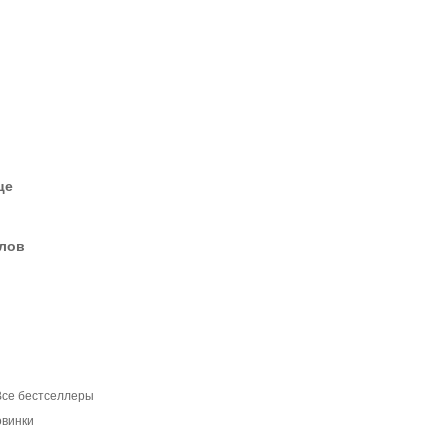
це
елов
Все бестселлеры
овинки