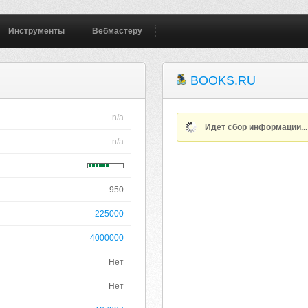
Инструменты
Вебмастеру
BOOKS.RU
n/a
Идет сбор информации..
n/a
950
225000
4000000
Нет
Нет