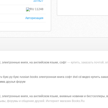
107827
11248
Авторизация
лектронные книги, на английском языке, софт
— купить, заказать почтой, 
ru букс.ру букс russian books электронная книга софт dvd cd видео купить з
амма друзья форум
ектронные книги, на английском языке, книжные новинки и бестселлеры, виде
зывы, форумы и общение друзей. Интернет магазин Books.Ru