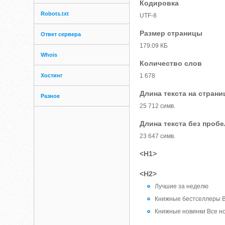
Кодировка
Robots.txt
UTF-8
Размер страницы
Ответ сервера
179.09 КБ
Whois
Количество слов
Хостинг
1 678
Длина текста на страни
Разное
25 712 симв.
Длина текста без проб
23 647 симв.
<H1>
<H2>
Лучшие за неделю
Книжные бестселлеры 
Книжные новинки Все н