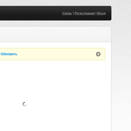
Связь
|
Регистрация
|
Вход
.
Обновить