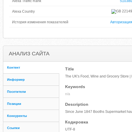
Alexa Traffic Rank
51038
2214
Alexa Country
История изменения показателей
Авторизаци
АНАЛИЗ САЙТА
Контент
Title
The UK's Food, Wine and Grocery Store |
Информер
Keywords
Посетители
n/a
Позиции
Description
Since June 1847 Booths Supermarket have be
Конкуренты
Кодировка
Ссылки
UTF-8