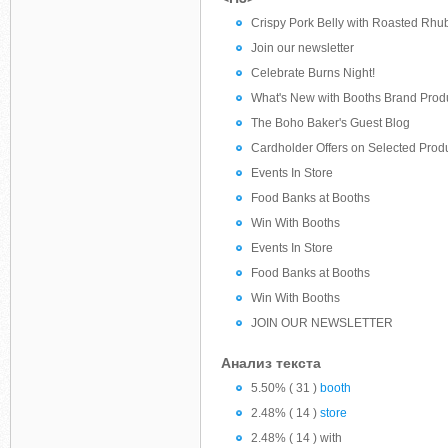
Crispy Pork Belly with Roasted Rhu
Join our newsletter
Celebrate Burns Night!
What's New with Booths Brand Prod
The Boho Baker's Guest Blog
Cardholder Offers on Selected Prod
Events In Store
Food Banks at Booths
Win With Booths
Events In Store
Food Banks at Booths
Win With Booths
JOIN OUR NEWSLETTER
Анализ текста
5.50% ( 31 )
booth
2.48% ( 14 )
store
2.48% ( 14 ) with