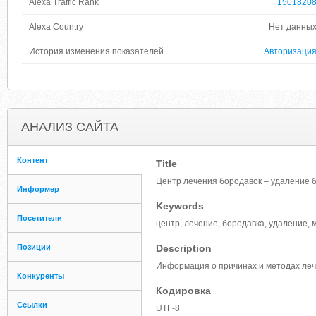
Alexa Traffic Rank
1501820
Alexa Country
Нет данны
История изменения показателей
Авторизаци
АНАЛИЗ САЙТА
Контент
Title
Центр лечения бородавок – удаление б
Информер
Keywords
Посетители
центр, лечение, бородавка, удаление, 
Позиции
Description
Информация о причинах и методах лече
Конкуренты
Кодировка
Ссылки
UTF-8