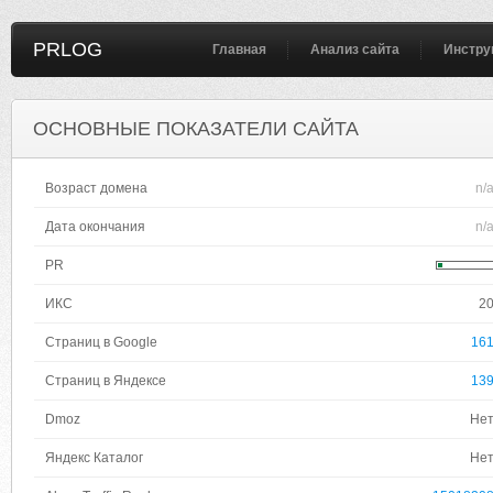
PRLOG
Главная
Анализ сайта
Инстру
ОСНОВНЫЕ ПОКАЗАТЕЛИ САЙТА
Возраст домена
n/
Дата окончания
n/
PR
ИКС
2
Страниц в Google
16
Страниц в Яндексе
13
Dmoz
Не
Яндекс Каталог
Не