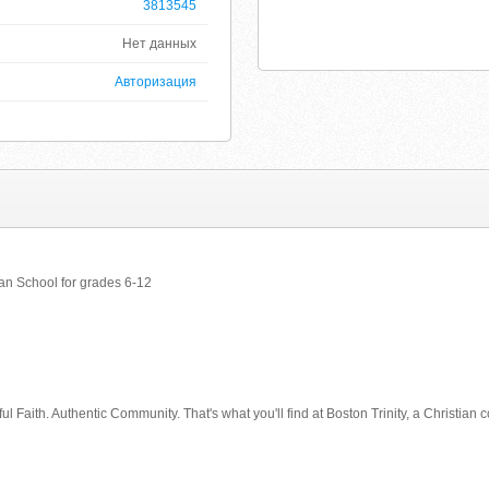
3813545
Нет данных
Авторизация
ian School for grades 6-12
 Faith. Authentic Community. That's what you'll find at Boston Trinity, a Christian 