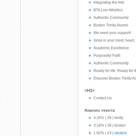
Integrating the Arts
BTA Lion Athletics
Authentic Community
Boston Trinity Alumni
We need your support!
Grow in your mind, heart,
Academic Excellence
Purposeful Faith
Authentic Community
Ready for life. Ready for 
Discover Boston Trinity 
<H3>
Contact Us
Анализ текста
3.26% ( 39 ) trinity
3.18% ( 38 ) boston
1.92% ( 23 )
student