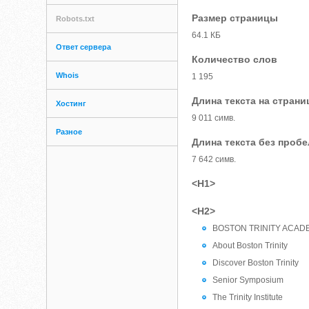
Размер страницы
Robots.txt
64.1 КБ
Ответ сервера
Количество слов
Whois
1 195
Длина текста на страни
Хостинг
9 011 симв.
Разное
Длина текста без проб
7 642 симв.
<H1>
<H2>
BOSTON TRINITY ACAD
About Boston Trinity
Discover Boston Trinity
Senior Symposium
The Trinity Institute