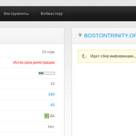
Инструменты
Вебмастеру
BOSTONTRINITY.O
24 года
Идет сбор информации..
Истек срок регистрации
10
340
45
Да
Нет