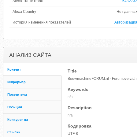
Alexa Traffic Rank
543273
Alexa Country
Нет данны
История изменения показателей
Авторизаци
АНАЛИЗ САЙТА
Контент
Title
BouwmachineFORUM.nl - Forumoverzich
Информер
Keywords
Посетители
n/a
Позиции
Description
n/a
Конкуренты
Кодировка
Ссылки
UTF-8