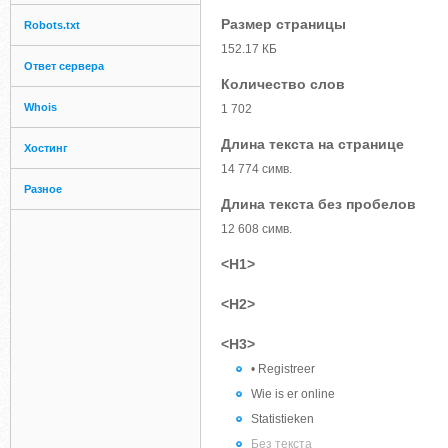
Размер страницы
Robots.txt
152.17 КБ
Ответ сервера
Количество слов
Whois
1 702
Длина текста на странице
Хостинг
14 774 симв.
Разное
Длина текста без пробелов
12 608 симв.
<H1>
<H2>
<H3>
• Registreer
Wie is er online
Statistieken
Без текста