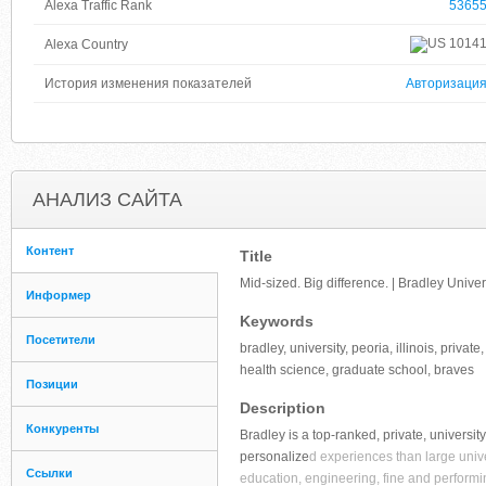
Alexa Traffic Rank
5365
1014
Alexa Country
История изменения показателей
Авторизаци
АНАЛИЗ САЙТА
Контент
Title
Mid-sized. Big difference. | Bradley Univer
Информер
Keywords
Посетители
bradley, university, peoria, illinois, priva
health science, graduate school, braves
Позиции
Description
Конкуренты
Bradley is a top-ranked, private, universit
personalize
d experiences than large univ
Ссылки
education, engineering, fine and performin