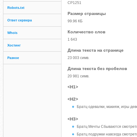
CP1251
Robots.txt
Размер страницы
Ответ сервера
99.96 КБ
Количество слов
Whois
1 643
Хостинг
Длина текста на странице
23 003 симв.
Разное
Длина текста без пробелов
20 981 симв.
<H1>
<H2>
Братц одевалки, макияж, игры дев
<H3>
Братц Мечты Сбываются смотреть 
Братц подружки навсегда смотреть 