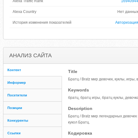
Alexa Traffic Rank
1694094
Alexa Country
Нет данны
История изменения показателей
Авторизаци
АНАЛИЗ САЙТА
Контент
Title
Братц / Bratz мир девочек, куклы, игры, 
Информер
Keywords
Посетители
братц, братц игры, братц куклы, девочк
Позиции
Description
Братц / Bratz мир легендарных девочек
Конкуренты
кукол Братц.
Кодировка
Ссылки