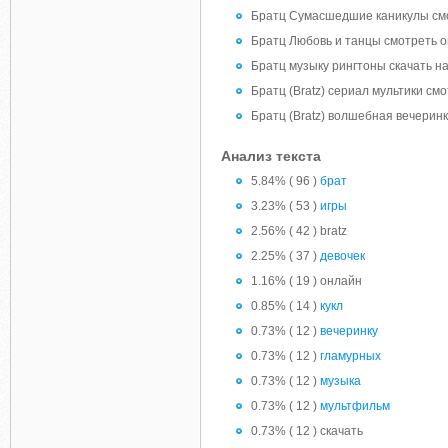
Братц Сумасшедшие каникулы смо
Братц Любовь и танцы смотреть он
Братц музыку рингтоны скачать на 
Братц (Bratz) сериал мультики см
Братц (Bratz) волшебная вечерин
Анализ текста
5.84% ( 96 )
брат
3.23% ( 53 )
игры
2.56% ( 42 ) bratz
2.25% ( 37 )
девочек
1.16% ( 19 ) онлайн
0.85% ( 14 )
кукл
0.73% ( 12 )
вечеринку
0.73% ( 12 )
гламурных
0.73% ( 12 )
музыка
0.73% ( 12 )
мультфильм
0.73% ( 12 ) скачать