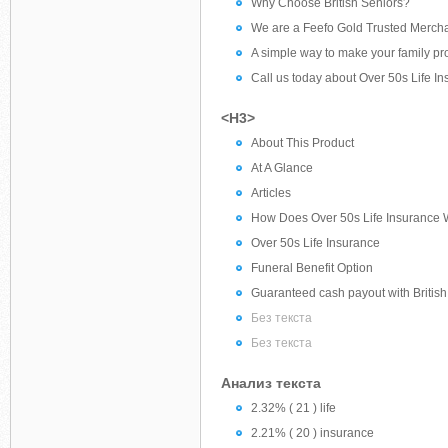
Why Choose British Seniors?
We are a Feefo Gold Trusted Merch
A simple way to make your family p
Call us today about Over 50s Life I
<H3>
About This Product
At A Glance
Articles
How Does Over 50s Life Insurance
Over 50s Life Insurance
Funeral Benefit Option
Guaranteed cash payout with British
Без текста
Без текста
Анализ текста
2.32% ( 21 ) life
2.21% ( 20 ) insurance