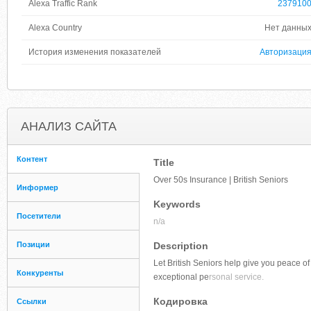
Alexa Traffic Rank
237910
Alexa Country
Нет данны
История изменения показателей
Авторизаци
АНАЛИЗ САЙТА
Контент
Title
Over 50s Insurance | British Seniors
Информер
Keywords
Посетители
n/a
Позиции
Description
Let British Seniors help give you peace of
Конкуренты
exceptional pe
rsonal service.
Кодировка
Ссылки