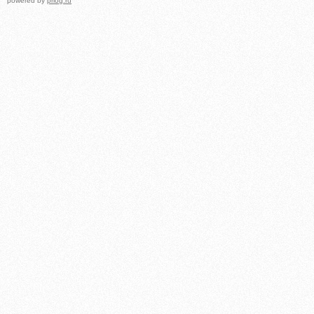
powered by
prlog.ru