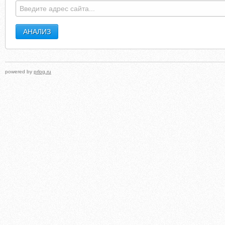
powered by
prlog.ru