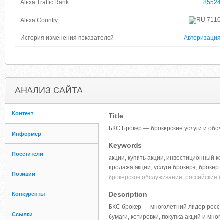
Alexa Traffic Rank
8552
711
Alexa Country
История изменения показателей
Авторизаци
АНАЛИЗ САЙТА
Контент
Title
БКС Брокер — брокерские услуги и обс
Информер
Keywords
Посетители
акции, купить акции, инвестиционный к
продажа акций, услуги брокера, броке
Позиции
брокерское обслуживание, российские 
Description
Конкуренты
БКС брокер — многолетний лидер росси
Ссылки
бумаги, котировки, покупка акций и мно