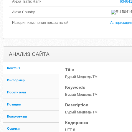
Alexa Traffic Rank
63464
5041
Alexa Country
История изменения показателей
Авторизаци
АНАЛИЗ САЙТА
Контент
Title
Бурый Медведь ТМ
Информер
Keywords
Посетители
Бурый Медведь ТМ
Позиции
Description
Бурый Медведь ТМ
Конкуренты
Кодировка
Ссылки
UTF-8