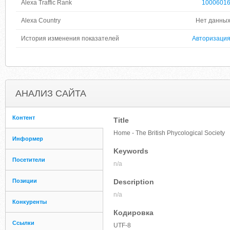
Alexa Traffic Rank
1000601
Alexa Country
Нет данны
История изменения показателей
Авторизаци
АНАЛИЗ САЙТА
Контент
Title
Home - The British Phycological Society
Информер
Keywords
Посетители
n/a
Позиции
Description
n/a
Конкуренты
Кодировка
Ссылки
UTF-8