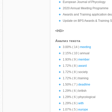
European Journal of Phycology
2020 Annual Meeting Programme
Awards and Training application de
Update on BPS Awards & Training 
<H3>
Анализ текста
3.00% ( 14 )
meeting
2.15% ( 10 ) annual
1.93% ( 9 )
member
1.72% ( 8 )
award
1.72% ( 8 ) society
1.72% ( 8 ) training
1.50% ( 7 )
deadline
1.29% ( 6 ) british
1.29% ( 6 ) phycological
1.29% ( 6 )
with
1.07% ( 5 )
europe