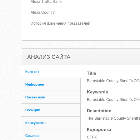
Alexa Traffic Rank
Alexa Country
История изменения показателей
АНАЛИЗ САЙТА
Контент
Title
Barnstable County Sheriff's Off
Информер
Keywords
Посетители
Barnstable County Sheriff's Of
Позиции
Description
The Barnstable County Sheriff's
Конкуренты
Кодировка
Ссылки
UTF-8