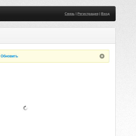
Связь
|
Регистрация
|
Вход
.
Обновить