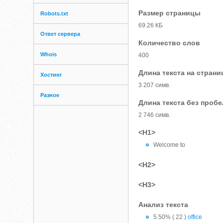
Размер страницы
Robots.txt
69.26 КБ
Ответ сервера
Количество слов
Whois
400
Длина текста на страни
Хостинг
3 207 симв.
Разное
Длина текста без проб
2 746 симв.
<H1>
Welcome to
<H2>
<H3>
Анализ текста
5.50% ( 22 )
office