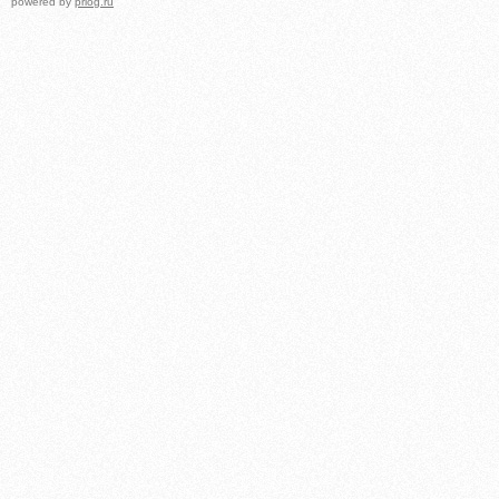
powered by
prlog.ru