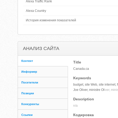
Alexa Traffic Rank
Alexa Country
История изменения показателей
АНАЛИЗ САЙТА
Контент
Title
Canada.ca
Информер
Keywords
Посетители
budget, site Web, site interne
Joe Oliver, ministre Ol
iver, mini
Позиции
Description
Конкуренты
n/a
Кодировка
Ссылки