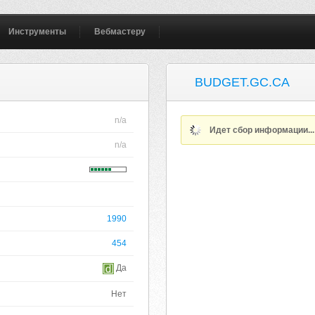
Инструменты
Вебмастеру
BUDGET.GC.CA
n/a
Идет сбор информации..
n/a
1990
454
Да
Нет