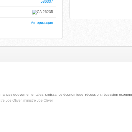
586337
26235
Авторизация
t, finances gouvernementales, croissance économique, récession, récession économi
stre Joe Oliver, ministre Joe Oliver