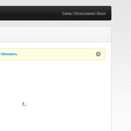
Связь
|
Регистрация
|
Вход
.
Обновить