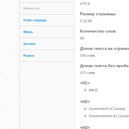
UTF-8
Robots.txt
Размер страницы
Ответ сервера
5.19 КБ
Количество слов
Whois
68
Хостинг
Длина текста на страни
546 симв.
Разное
Длина текста без проб
475 симв.
<H1>
{title}}
<H2>
Government of Canada
Gouvernement du Canad
<H3>