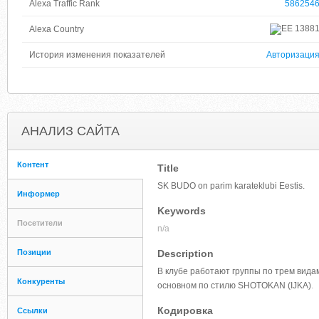
Alexa Traffic Rank
586254
1388
Alexa Country
История изменения показателей
Авторизаци
АНАЛИЗ САЙТА
Контент
Title
SK BUDO on parim karateklubi Eestis.
Информер
Keywords
Посетители
n/a
Позиции
Description
В клубе работают группы по трем видам
Конкуренты
основном по стилю SHOTOKAN (IJKA)
.
Кодировка
Ссылки