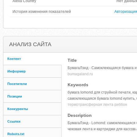
Alexa Country
Нет данны
История изменения показателей
Авторизаци
АНАЛИЗ САЙТА
Контент
Title
БумагаЛэнд - Самоклеющаяся бумага и
Информер
bumagaland.ru
Посетители
Keywords
бумага lomond для струйной печати, к
Позиции
самоклеющаяся бумага lomond купить, 
термотрансферная лента риббон
Конкуренты
Description
Ссылки
БумагаЛэнд - Lomond: самоклеющаяся б
чековая лента и картриджи для кассов
ы
Robots.txt