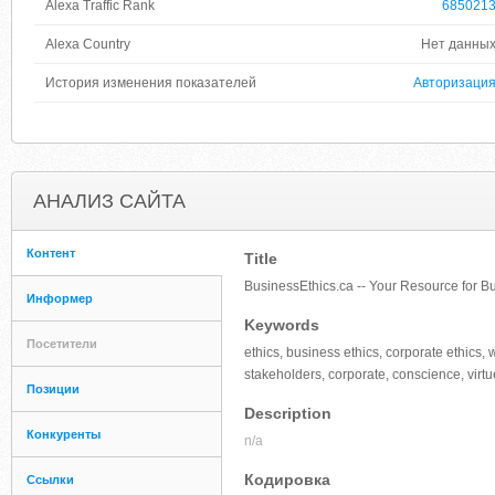
Alexa Traffic Rank
685021
Alexa Country
Нет данны
История изменения показателей
Авторизаци
АНАЛИЗ САЙТА
Контент
Title
BusinessEthics.ca -- Your Resource for B
Информер
Keywords
Посетители
ethics, business ethics, corporate ethics, w
stakeholders, corporate, conscience, virtue,
Позиции
Description
Конкуренты
n/a
Кодировка
Ссылки