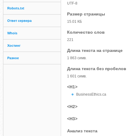
UTF-8
Robots.txt
Размер страницы
Ответ сервера
15.01 КБ
Количество слов
Whois
221
Хостинг
Длина текста на странице
1 863 симв.
Разное
Длина текста без пробелов
1 601 симв.
<H1>
BusinessEthics.ca
<H2>
<H3>
Анализ текста