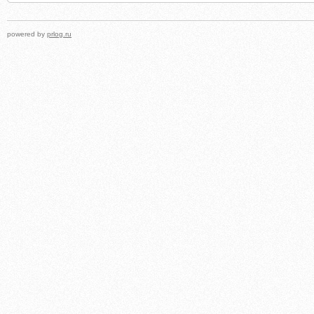
powered by
prlog.ru