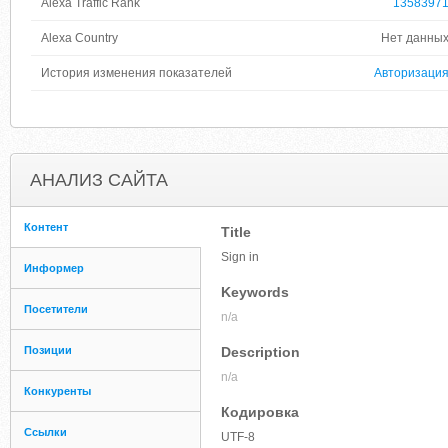
Alexa Traffic Rank
1358397
Alexa Country
Нет данны
История изменения показателей
Авторизаци
АНАЛИЗ САЙТА
Контент
Title
Sign in
Информер
Keywords
Посетители
n/a
Позиции
Description
n/a
Конкуренты
Кодировка
Ссылки
UTF-8