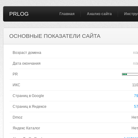
PRLOG
Главная
Анализ сайта
Инстру
ОСНОВНЫЕ ПОКАЗАТЕЛИ САЙТА
Возраст домена
n/
Дата окончания
n/
PR
ИКС
11
Страниц в Google
7
Страниц в Яндексе
5
Dmoz
Не
Яндекс Каталог
Не