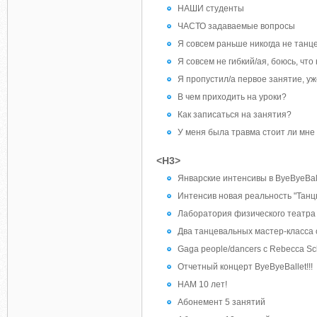
НАШИ студенты
ЧАСТО задаваемые вопросы
Я совсем раньше никогда не танц
Я совсем не гибкий/ая, боюсь, чт
Я пропустил/а первое занятие, у
В чем приходить на уроки?
Как записаться на занятия?
У меня была травма стоит ли мн
<H3>
Январские интенсивы в ByeByeBal
Интенсив новая реальность "Танц
Лаборатория физического театра
Два танцевальных мастер-класса 
Gaga people/dancers c Rebecca Sc
Отчетный концерт ByeByeBallet!!!
НАМ 10 лет!
Абонемент 5 занятий