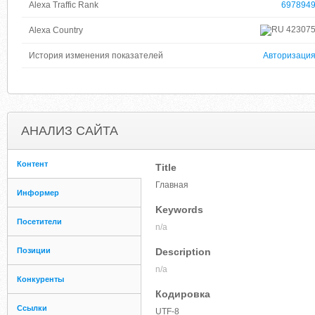
Alexa Traffic Rank
697894
42307
Alexa Country
История изменения показателей
Авторизаци
АНАЛИЗ САЙТА
Контент
Title
Главная
Информер
Keywords
Посетители
n/a
Позиции
Description
n/a
Конкуренты
Кодировка
Ссылки
UTF-8