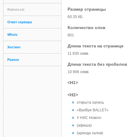
Размер страницы
Robots.txt
60.35 КБ
Ответ сервера
Количество слов
Whois
801
Длина текста на странице
Хостинг
11 930 симв.
Разное
Длина текста без пробелов
10 906 симв.
<H1>
<H2>
открыта запись
«ByeBye BALLET»
У НАС Нового
(афиша)
(аренда залов)