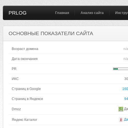
PRLOG
Главная
Анализ сайта
Инстру
ОСНОВНЫЕ ПОКАЗАТЕЛИ САЙТА
Возраст домена
n/
Дата окончания
n/
PR
ИКС
3
Страниц в Google
16
Страниц в Яндексе
9
Д
Dmoz
Д
Яндекс Каталог