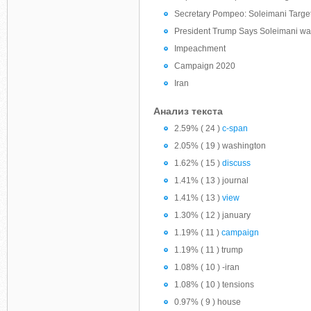
Secretary Pompeo: Soleimani Target
President Trump Says Soleimani was
Impeachment
Campaign 2020
Iran
Анализ текста
2.59% ( 24 )
c-span
2.05% ( 19 ) washington
1.62% ( 15 )
discuss
1.41% ( 13 ) journal
1.41% ( 13 )
view
1.30% ( 12 ) january
1.19% ( 11 )
campaign
1.19% ( 11 ) trump
1.08% ( 10 ) -iran
1.08% ( 10 ) tensions
0.97% ( 9 ) house