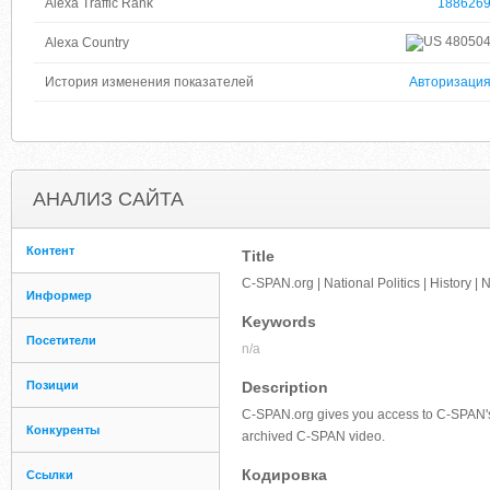
Alexa Traffic Rank
188626
48050
Alexa Country
История изменения показателей
Авторизаци
АНАЛИЗ САЙТА
Контент
Title
C-SPAN.org | National Politics | History | 
Информер
Keywords
Посетители
n/a
Позиции
Description
C-SPAN.org gives you access to C-SPAN's
Конкуренты
archived C-SPAN video.
Кодировка
Ссылки