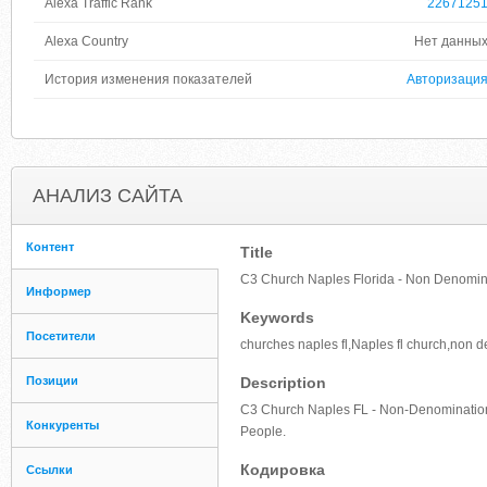
Alexa Traffic Rank
2267125
Alexa Country
Нет данны
История изменения показателей
Авторизаци
АНАЛИЗ САЙТА
Контент
Title
C3 Church Naples Florida - Non Denomin
Информер
Keywords
Посетители
churches naples fl,Naples fl church,non 
Позиции
Description
C3 Church Naples FL - Non-Denominationa
Конкуренты
People.
Кодировка
Ссылки