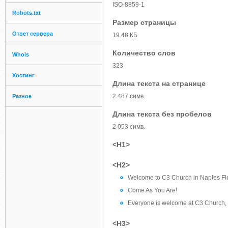
ISO-8859-1
Robots.txt
Размер страницы
Ответ сервера
19.48 КБ
Количество слов
Whois
323
Хостинг
Длина текста на странице
2 487 симв.
Разное
Длина текста без пробелов
2 053 симв.
<H1>
<H2>
Welcome to C3 Church in Naples Flo
Come As You Are!
Everyone is welcome at C3 Church, 
<H3>