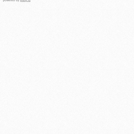
powered by
prlog.ru