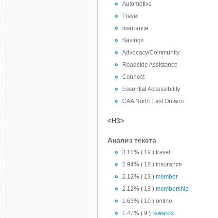
Automotive
Travel
Insurance
Savings
Advocacy/Community
Roadside Assistance
Connect
Essential Accessibility
CAA North East Ontario
<H3>
Анализ текста
3.10% ( 19 ) travel
2.94% ( 18 ) insurance
2.12% ( 13 )
member
2.12% ( 13 )
membership
1.63% ( 10 ) online
1.47% ( 9 )
rewards