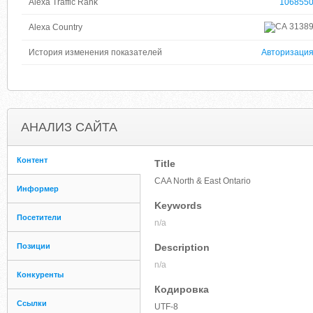
Alexa Traffic Rank
106855
3138
Alexa Country
История изменения показателей
Авторизаци
АНАЛИЗ САЙТА
Контент
Title
CAA North & East Ontario
Информер
Keywords
Посетители
n/a
Позиции
Description
n/a
Конкуренты
Кодировка
Ссылки
UTF-8