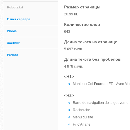
Размер страницы
Robots.txt
20.99 КБ
Ответ сервера
Количество слов
Whois
643
Длина текста на странице
Хостинг
5 697 симв.
Разное
Длина текста без пробелов
4 878 симв.
<H1>
Manteau Col Fourrure Effet Avec 
<H2>
Barre de navigation de la gouvern
Recherche
Menu du site
Fil d'Ariane