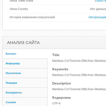
Alexa Traffic Rank
156857
Alexa Country
Нет данны
История изменения показателей
Авторизаци
АНАЛИЗ САЙТА
Контент
Title
Manteau Col Fourrure Effet Avec Mante
Информер
Keywords
Посетители
Manteau Col Fourrure Effet Avec Mante
Позиции
Description
Manteau Col Fourrure Effet Avec Mante
Конкуренты
Кодировка
Ссылки
UTF-8