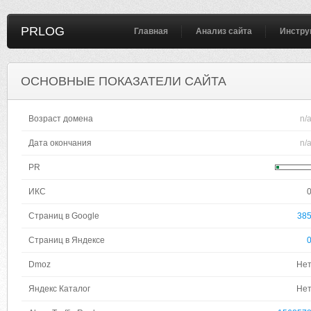
PRLOG
Главная
Анализ сайта
Инстру
ОСНОВНЫЕ ПОКАЗАТЕЛИ САЙТА
Возраст домена
n/
Дата окончания
n/
PR
ИКС
Страниц в Google
38
Страниц в Яндексе
Dmoz
Не
Яндекс Каталог
Не