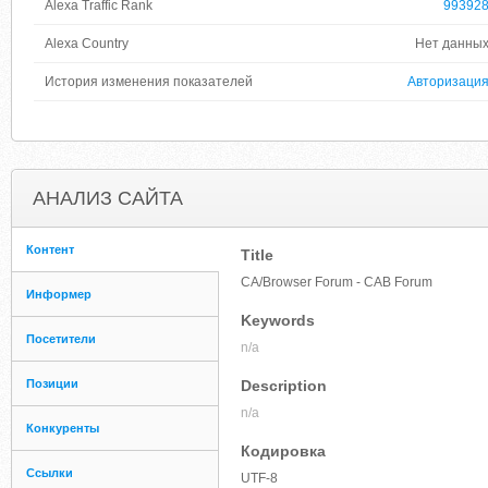
Alexa Traffic Rank
99392
Alexa Country
Нет данны
История изменения показателей
Авторизаци
АНАЛИЗ САЙТА
Контент
Title
CA/Browser Forum - CAB Forum
Информер
Keywords
Посетители
n/a
Позиции
Description
n/a
Конкуренты
Кодировка
Ссылки
UTF-8