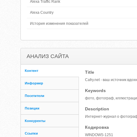
Alexa Traffic Rank
Alexa Country
История изменения показателей
АНАЛИЗ САЙТА
Контент
Title
Cafry.net - ваш источник вдох
Информер
Keywords
Посетители
фото, фотограф, иллюстрации
Позиции
Description
Интернет-журнал о фотографи
Конкуренты
Кодировка
Ссылки
WINDOWS-1251