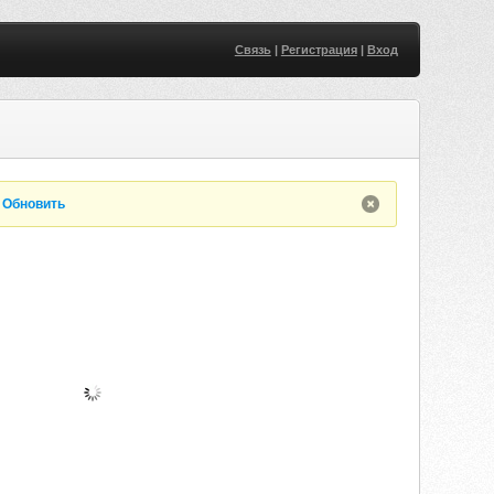
Связь
|
Регистрация
|
Вход
.
Обновить