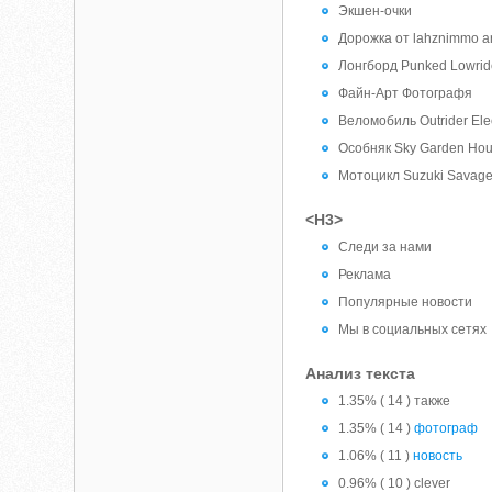
Экшен-очки
Дорожка от lahznimmo ar
Лонгборд Punked Lowrid
Файн-Арт Фотографя
Веломобиль Outrider Elec
Особняк Sky Garden Ho
Мотоцикл Suzuki Savag
<H3>
Следи за нами
Реклама
Популярные новости
Мы в социальных сетях
Анализ текста
1.35% ( 14 ) также
1.35% ( 14 )
фотограф
1.06% ( 11 )
новость
0.96% ( 10 ) clever