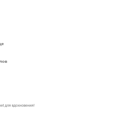
це
елов
net для вдохновения!