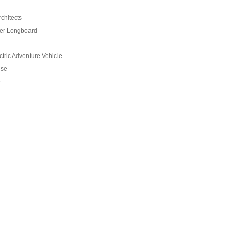
chitects
er Longboard
tric Adventure Vehicle
use
e