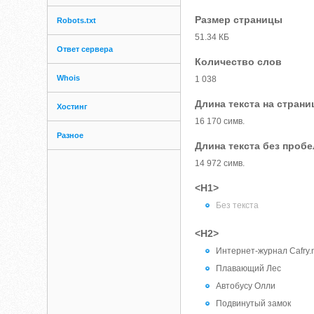
Размер страницы
Robots.txt
51.34 КБ
Ответ сервера
Количество слов
Whois
1 038
Длина текста на страни
Хостинг
16 170 симв.
Разное
Длина текста без проб
14 972 симв.
<H1>
Без текста
<H2>
Интернет-журнал Cafry.
Плавающий Лес
Автобусу Олли
Подвинутый замок