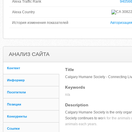
Alexa Traffic Rank
94056
3082
Alexa Country
История изменения показателей
Авторизаци
АНАЛИЗ САЙТА
Контент
Title
Calgary Humane Society - Connecting Li
Информер
Keywords
Посетители
n/a
Позиции
Description
Calgary Humane Society is the only organ
Конкуренты
Society continues to wo
rk for the animals
animals each years.
Ссылки