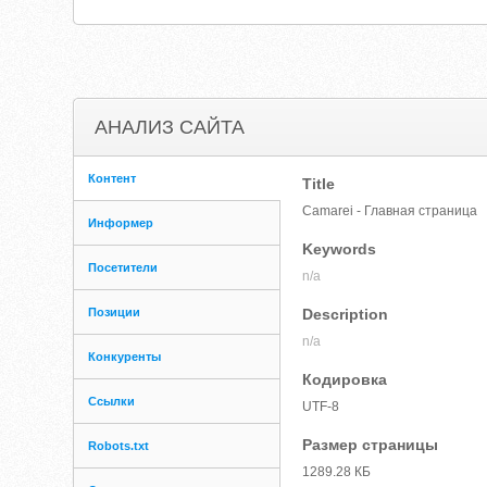
АНАЛИЗ САЙТА
Контент
Title
Camarei - Главная страница
Информер
Keywords
Посетители
n/a
Позиции
Description
n/a
Конкуренты
Кодировка
Ссылки
UTF-8
Размер страницы
Robots.txt
1289.28 КБ