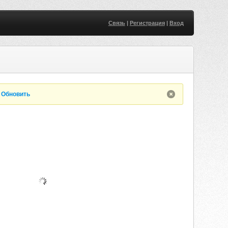
Связь
|
Регистрация
|
Вход
.
Обновить