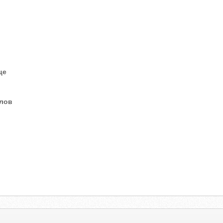
це
елов