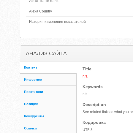
Alexa Traffic Rank
Alexa Country
История изменения показателей
АНАЛИЗ САЙТА
Контент
Title
n/a
Информер
Keywords
Посетители
n/a
Позиции
Description
See related links to what you ar
Конкуренты
Кодировка
Ссылки
UTF-8