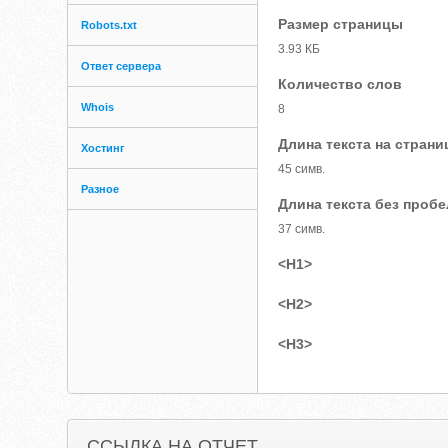
Размер страницы
Robots.txt
3.93 КБ
Ответ сервера
Количество слов
Whois
8
Длина текста на страни
Хостинг
45 симв.
Разное
Длина текста без проб
37 симв.
<H1>
<H2>
<H3>
ССЫЛКА НА ОТЧЕТ