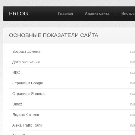
PRLOG
Главная
Анализ сайта
Инстру
ОСНОВНЫЕ ПОКАЗАТЕЛИ САЙТА
Возраст домена
n/
Дата окончания
n/
ИКС
n/
Страниц в Google
n/
Страниц в Яндексе
n/
Dmoz
n/
Яндекс Каталог
n/
Alexa Traffic Rank
n/