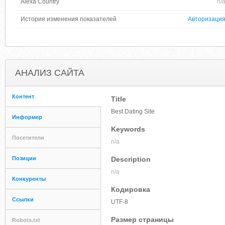
Alexa Country
n/
История изменения показателей
Авторизаци
АНАЛИЗ САЙТА
Контент
Title
Best Dating Site
Информер
Keywords
Посетители
n/a
Позиции
Description
n/a
Конкуренты
Кодировка
Ссылки
UTF-8
Размер страницы
Robots.txt