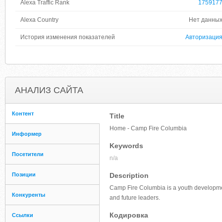
Alexa Traffic Rank
175917
Alexa Country
Нет данны
История изменения показателей
Авторизаци
АНАЛИЗ САЙТА
Контент
Title
Home - Camp Fire Columbia
Информер
Keywords
Посетители
n/a
Позиции
Description
Camp Fire Columbia is a youth development
Конкуренты
and future leaders.
Кодировка
Ссылки