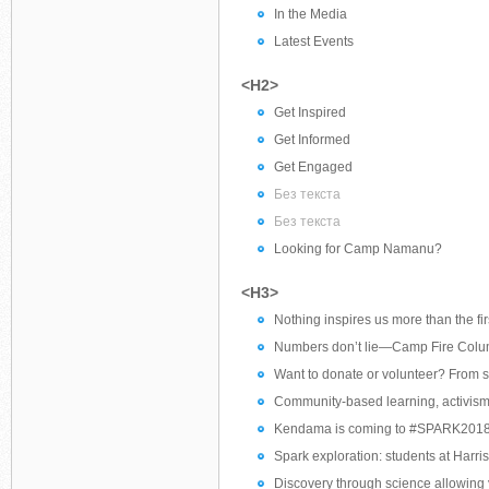
In the Media
Latest Events
<H2>
Get Inspired
Get Informed
Get Engaged
Без текста
Без текста
Looking for Camp Namanu?
<H3>
Nothing inspires us more than the fir
Numbers don’t lie—Camp Fire Colum
Want to donate or volunteer? From s
Community-based learning, activism
Kendama is coming to #SPARK201
Spark exploration: students at Harri
Discovery through science allowing