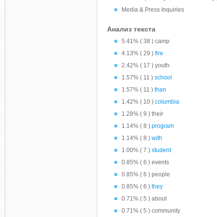
Media & Press Inquiries
Анализ текста
5.41% ( 38 ) camp
4.13% ( 29 )
fire
2.42% ( 17 ) youth
1.57% ( 11 )
school
1.57% ( 11 )
than
1.42% ( 10 )
columbia
1.28% ( 9 ) their
1.14% ( 8 )
program
1.14% ( 8 )
with
1.00% ( 7 )
student
0.85% ( 6 ) events
0.85% ( 6 ) people
0.85% ( 6 )
they
0.71% ( 5 ) about
0.71% ( 5 ) community