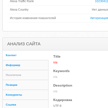
Alexa Traffic Rank
1023041
Alexa Country
Нет данны
История изменения показателей
Авторизаци
АНАЛИЗ САЙТА
Контент
Title
n/a
Информер
Keywords
Посетители
n/a
Позиции
Description
n/a
Конкуренты
Кодировка
Ссылки
UTF-8