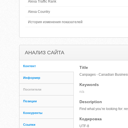
Alexa Traffic Rank
Alexa Country
История изменения показателей
АНАЛИЗ САЙТА
Контент
Title
Canpages - Canadian Business 
Информер
Keywords
Посетители
n/a
Позиции
Description
Find what you’re looking for: r
Конкуренты
Кодировка
Ссылки
UTF-8