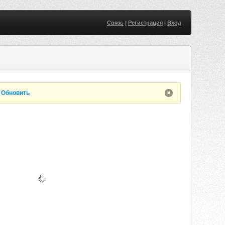
Связь
|
Регистрация
|
Вход
.
Обновить