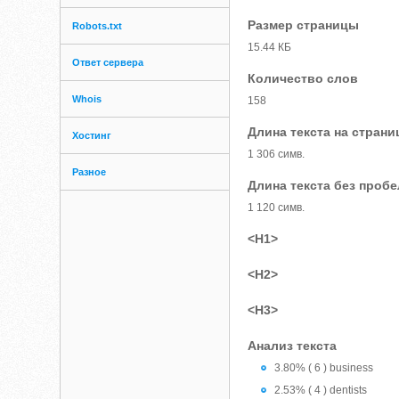
Размер страницы
Robots.txt
15.44 КБ
Ответ сервера
Количество слов
Whois
158
Длина текста на страни
Хостинг
1 306 симв.
Разное
Длина текста без проб
1 120 симв.
<H1>
<H2>
<H3>
Анализ текста
3.80% ( 6 ) business
2.53% ( 4 ) dentists