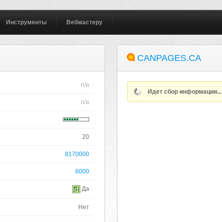
Инструменты
Вебмастеру
CANPAGES.CA
n/a
Идет сбор информации..
n/a
20
8170000
6000
Да
Нет