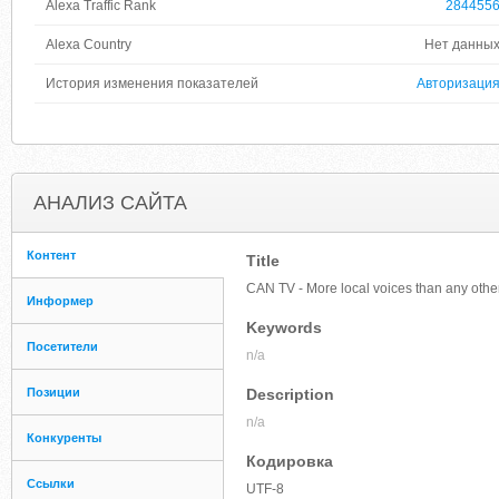
Alexa Traffic Rank
284455
Alexa Country
Нет данны
История изменения показателей
Авторизаци
АНАЛИЗ САЙТА
Контент
Title
CAN TV - More local voices than any othe
Информер
Keywords
Посетители
n/a
Позиции
Description
n/a
Конкуренты
Кодировка
Ссылки
UTF-8