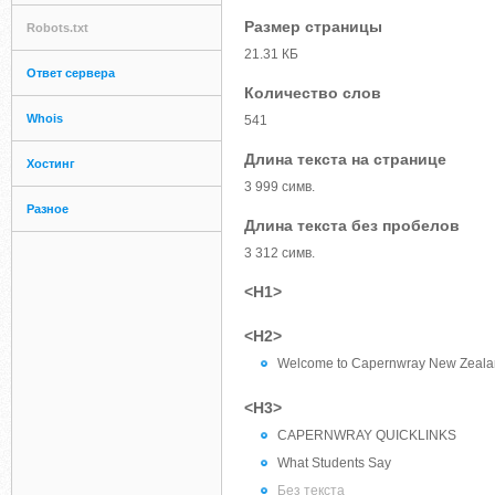
Размер страницы
Robots.txt
21.31 КБ
Ответ сервера
Количество слов
Whois
541
Длина текста на странице
Хостинг
3 999 симв.
Разное
Длина текста без пробелов
3 312 симв.
<H1>
<H2>
Welcome to Capernwray New Zeal
<H3>
CAPERNWRAY QUICKLINKS
What Students Say
Без текста