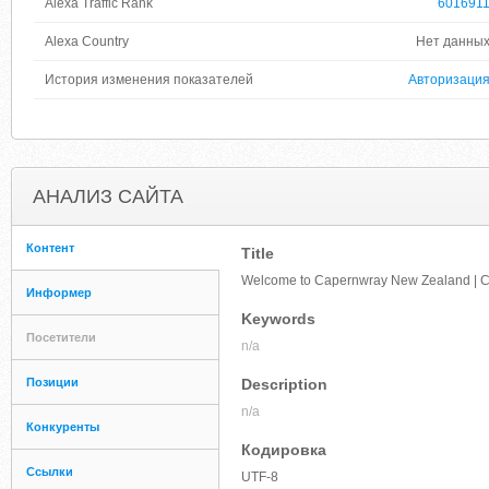
Alexa Traffic Rank
601691
Alexa Country
Нет данны
История изменения показателей
Авторизаци
АНАЛИЗ САЙТА
Контент
Title
Welcome to Capernwray New Zealand | 
Информер
Keywords
Посетители
n/a
Позиции
Description
n/a
Конкуренты
Кодировка
Ссылки
UTF-8