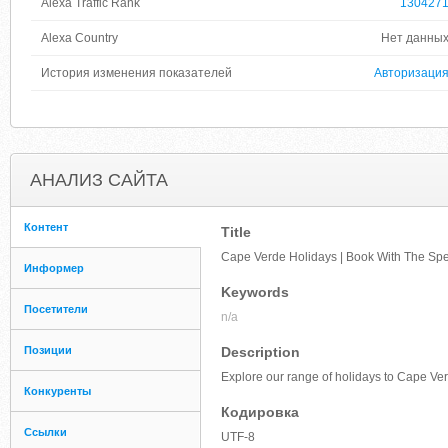
Alexa Traffic Rank
130427
Alexa Country
Нет данны
История изменения показателей
Авторизаци
АНАЛИЗ САЙТА
Контент
Title
Cape Verde Holidays | Book With The Spec
Информер
Keywords
Посетители
n/a
Позиции
Description
Explore our range of holidays to Cape Verd
Конкуренты
Кодировка
Ссылки
UTF-8