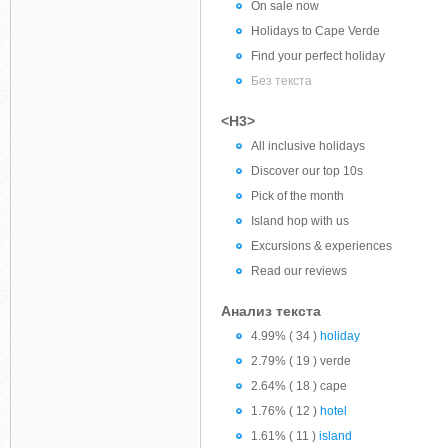
On sale now
Holidays to Cape Verde
Find your perfect holiday
Без текста
<H3>
All inclusive holidays
Discover our top 10s
Pick of the month
Island hop with us
Excursions & experiences
Read our reviews
Анализ текста
4.99% ( 34 )
holiday
2.79% ( 19 ) verde
2.64% ( 18 ) cape
1.76% ( 12 )
hotel
1.61% ( 11 )
island